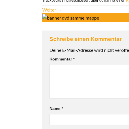
Trackbacks sind geschlossen, aber du kannst einen
K
Weiter
→
Schreibe einen Kommentar
Deine E-Mail-Adresse wird nicht veröffen
Alternative:
Kommentar
*
Name
*