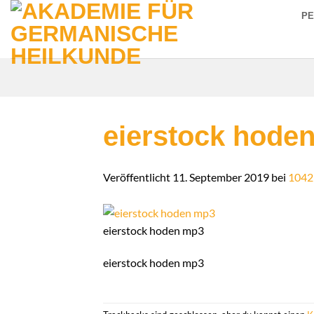
Zum
P
Inhalt
springen
eierstock hode
Veröffentlicht
11. September 2019
bei
1042
eierstock hoden mp3
eierstock hoden mp3