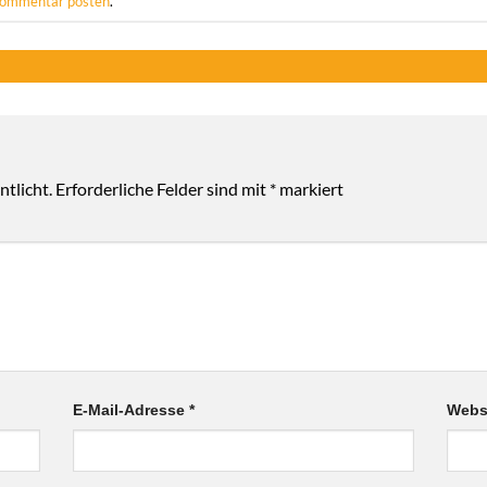
ommentar posten
.
tlicht.
Erforderliche Felder sind mit
*
markiert
E-Mail-Adresse
*
Webs