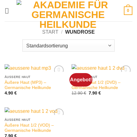
Zum
0
Inhalt
springen
START
/
WUNDROSE
ÄUSSERE HAUT
ÄUSSERE HAUT
Angebot!
Äußere Haut (MP3) –
Äußere Haut 1/2 (DVD) –
Germanische Heilkunde
Germanische Heilkunde
Ursprünglicher
Aktueller
4.90
€
12.90
€
7.90
€
Preis
Preis
war:
ist:
12.90 €
7.90 €.
ÄUSSERE HAUT
Äußere Haut 1/2 (VOD) –
Germanische Heilkunde
7.90
€