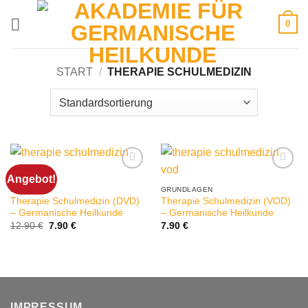
Zum
0
Inhalt
springen
START
/
THERAPIE SCHULMEDIZIN
Angebot!
DVD
GRUNDLAGEN
Therapie Schulmedizin (DVD)
Therapie Schulmedizin (VOD)
– Germanische Heilkunde
– Germanische Heilkunde
Ursprünglicher
Aktueller
12.90
€
7.90
€
7.90
€
Preis
Preis
war:
ist:
12.90 €
7.90 €.
IMPRESSUM