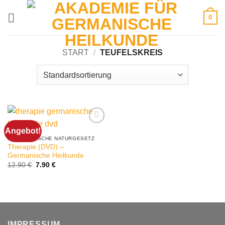
Zum
0
Inhalt
springen
START
/
TEUFELSKREIS
Angebot!
5. BIOLOGISCHE NATURGESETZ
Therapie (DVD) –
Germanische Heilkunde
Ursprünglicher
Aktueller
12.90
€
7.90
€
Preis
Preis
war:
ist:
12.90 €
7.90 €.
IMPRESSUM