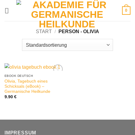
Zum
0
Inhalt
springen
START
/
PERSON - OLIVIA
EBOOK DEUTSCH
Olivia, Tagebuch eines
Schicksals (eBook) –
Germanische Heilkunde
9.90
€
IMPRESSUM