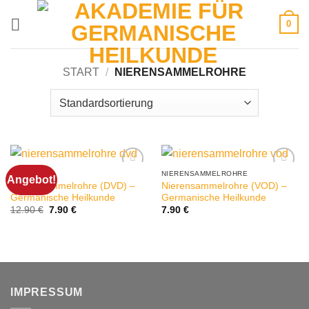
Zum
0
Inhalt
springen
START
/
NIERENSAMMELROHRE
DVD
NIERENSAMMELROHRE
Angebot!
Nierensammelrohre (DVD) –
Nierensammelrohre (VOD) –
Germanische Heilkunde
Germanische Heilkunde
Ursprünglicher
Aktueller
12.90
€
7.90
€
7.90
€
Preis
Preis
war:
ist:
12.90 €
7.90 €.
IMPRESSUM