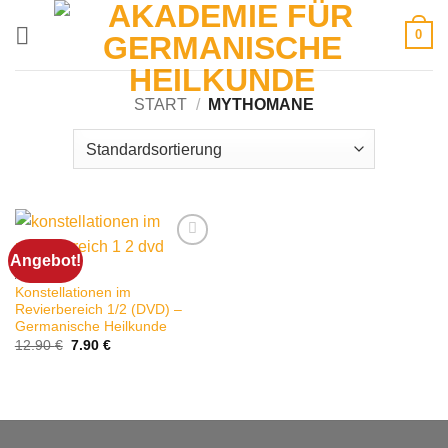
Zum
0
Inhalt
springen
START
/
MYTHOMANE
Angebot!
ADS/ADHS
Konstellationen im
Revierbereich 1/2 (DVD) –
Germanische Heilkunde
Ursprünglicher
Aktueller
12.90
€
7.90
€
Preis
Preis
war:
ist:
12.90 €
7.90 €.