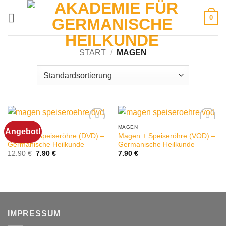
Zum
0
Inhalt
springen
START
/
MAGEN
DVD
MAGEN
Angebot!
Magen + Speiseröhre (DVD) –
Magen + Speiseröhre (VOD) –
Germanische Heilkunde
Germanische Heilkunde
Ursprünglicher
Aktueller
12.90
€
7.90
€
7.90
€
Preis
Preis
war:
ist:
12.90 €
7.90 €.
IMPRESSUM