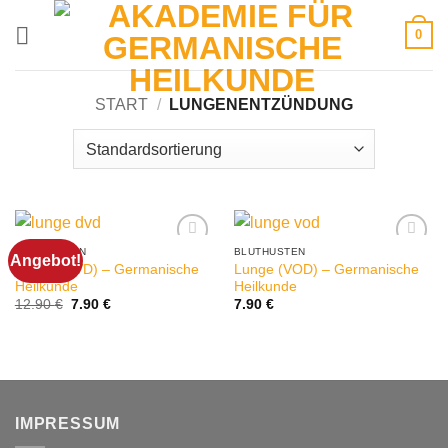
Zum
0
Inhalt
springen
START
/
LUNGENENTZÜNDUNG
BLUTHUSTEN
BLUTHUSTEN
Angebot!
Lunge (DVD) – Germanische
Lunge (VOD) – Germanische
Heilkunde
Heilkunde
Ursprünglicher
Aktueller
12.90
€
7.90
€
7.90
€
Preis
Preis
war:
ist:
12.90 €
7.90 €.
IMPRESSUM