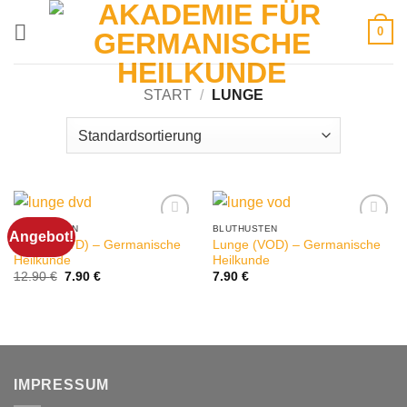
Zum
0
Inhalt
springen
START
/
LUNGE
BLUTHUSTEN
BLUTHUSTEN
Angebot!
Lunge (DVD) – Germanische
Lunge (VOD) – Germanische
Heilkunde
Heilkunde
Ursprünglicher
Aktueller
12.90
€
7.90
€
7.90
€
Preis
Preis
war:
ist:
12.90 €
7.90 €.
IMPRESSUM