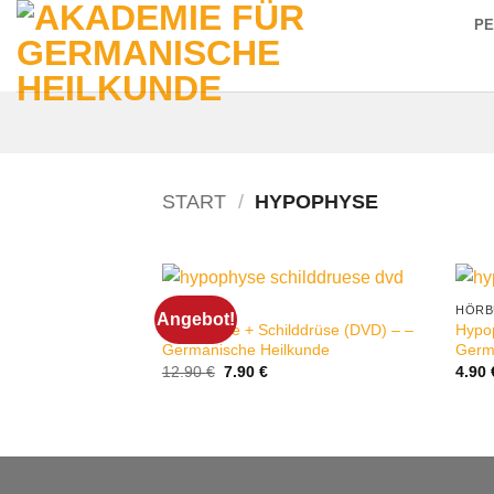
Zum
P
Inhalt
springen
START
/
HYPOPHYSE
DVD
HÖRB
Angebot!
Hypophyse + Schilddrüse (DVD) – –
Hypop
Germanische Heilkunde
Germ
Ursprünglicher
Aktueller
12.90
€
7.90
€
4.90
Preis
Preis
war:
ist:
12.90 €
7.90 €.