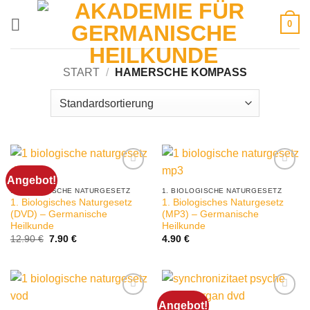
Zum
0
Inhalt
springen
START
/
HAMERSCHE KOMPASS
Angebot!
1. BIOLOGISCHE NATURGESETZ
1. BIOLOGISCHE NATURGESETZ
1. Biologisches Naturgesetz
1. Biologisches Naturgesetz
(DVD) – Germanische
(MP3) – Germanische
Heilkunde
Heilkunde
Ursprünglicher
Aktueller
12.90
€
7.90
€
4.90
€
Preis
Preis
war:
ist:
12.90 €
7.90 €.
Angebot!