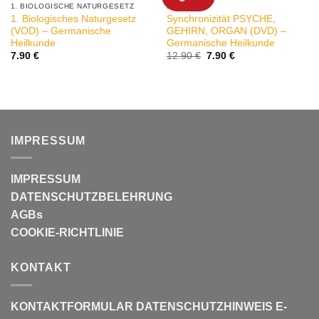
1. BIOLOGISCHE NATURGESETZ
DHS
1. Biologisches Naturgesetz
Synchronizität PSYCHE,
(VOD) – Germanische
GEHIRN, ORGAN (DVD) –
Heilkunde
Germanische Heilkunde
Ursprünglicher
Aktueller
7.90
€
12.90
€
7.90
€
Preis
Preis
war:
ist:
12.90 €
7.90 €.
IMPRESSUM
IMPRESSUM
DATENSCHUTZBELEHRUNG
AGBs
COOKIE-RICHTLINIE
KONTAKT
KONTAKTFORMULAR
DATENSCHUTZHINWEIS E-