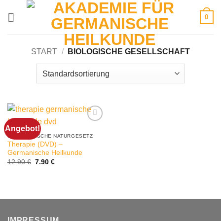
Zum
0
Inhalt
springen
START
/
BIOLOGISCHE GESELLSCHAFT
Angebot!
5. BIOLOGISCHE NATURGESETZ
Therapie (DVD) –
Germanische Heilkunde
Ursprünglicher
Aktueller
12.90
€
7.90
€
Preis
Preis
war:
ist:
12.90 €
7.90 €.
IMPRESSUM