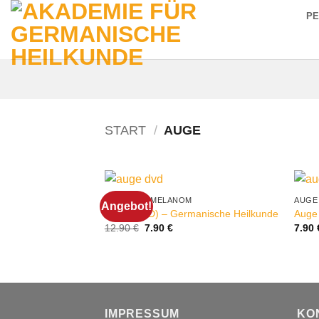
Zum
P
Inhalt
springen
START
/
AUGE
ADERHAUTMELANOM
AUGE
Angebot!
Auge (DVD) – Germanische Heilkunde
Auge
Ursprünglicher
Aktueller
12.90
€
7.90
€
7.90
Preis
Preis
war:
ist:
12.90 €
7.90 €.
IMPRESSUM
KO