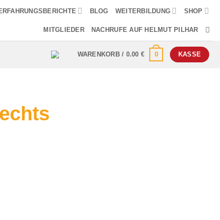
ERFAHRUNGSBERICHTE
BLOG
WEITERBILDUNG
SHOP
MITGLIEDER
NACHRUFE AUF HELMUT PILHAR
0
WARENKORB /
0.00
€
KASSE
rechts
gefäßmuskulatur rechts