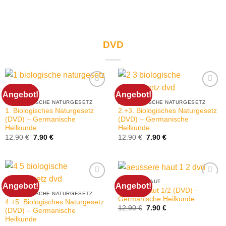
DVD
Angebot!
Angebot!
1. BIOLOGISCHE NATURGESETZ
2. BIOLOGISCHE NATURGESETZ
1. Biologisches Naturgesetz
2.+3. Biologisches Naturgesetz
(DVD) – Germanische
(DVD) – Germanische
Heilkunde
Heilkunde
Ursprünglicher
Aktueller
Ursprünglicher
Aktueller
12.90
€
7.90
€
12.90
€
7.90
€
Preis
Preis
Preis
Preis
war:
ist:
war:
ist:
12.90 €
7.90 €.
12.90 €
7.90 €.
ÄUSSERE HAUT
Angebot!
Angebot!
Äußere Haut 1/2 (DVD) –
4. BIOLOGISCHE NATURGESETZ
Germanische Heilkunde
4.+5. Biologisches Naturgesetz
Ursprünglicher
Aktueller
12.90
€
7.90
€
(DVD) – Germanische
Preis
Preis
Heilkunde
war:
ist: