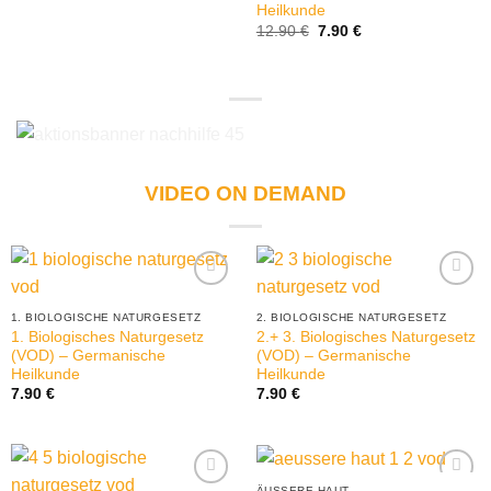
12.90 €
7.90 €.
Heilkunde
Ursprünglicher
Aktueller
12.90
€
7.90
€
Preis
Preis
war:
ist:
12.90 €
7.90 €.
VIDEO ON DEMAND
1. BIOLOGISCHE NATURGESETZ
2. BIOLOGISCHE NATURGESETZ
1. Biologisches Naturgesetz
2.+ 3. Biologisches Naturgesetz
(VOD) – Germanische
(VOD) – Germanische
Heilkunde
Heilkunde
7.90
€
7.90
€
ÄUSSERE HAUT