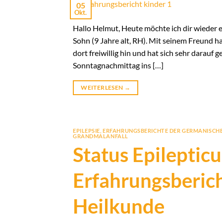
05
Okt.
Hallo Helmut, Heute möchte ich dir wieder
Sohn (9 Jahre alt, RH). Mit seinem Freund hat
dort freiwillig hin und hat sich sehr darau
Sonntagnachmittag ins […]
WEITERLESEN
→
EPILEPSIE
,
ERFAHRUNGSBERICHTE DER GERMANISCH
GRANDMALANFALL
Status Epilepticus
Erfahrungsberic
Heilkunde