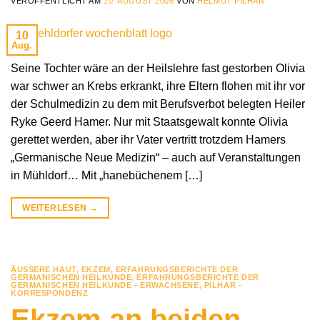
VERÖFFENTLICHT AM
10. AUGUST 2005
VON
HELMUT PILHAR
10
Aug.
Seine Tochter wäre an der Heilslehre fast gestorben Olivia
war schwer an Krebs erkrankt, ihre Eltern flohen mit ihr vor
der Schulmedizin zu dem mit Berufsverbot belegten Heiler
Ryke Geerd Hamer. Nur mit Staatsgewalt konnte Olivia
gerettet werden, aber ihr Vater vertritt trotzdem Hamers
„Germanische Neue Medizin“ – auch auf Veranstaltungen
in Mühldorf… Mit „hanebüchenem […]
WEITERLESEN
→
ÄUSSERE HAUT
,
EKZEM
,
ERFAHRUNGSBERICHTE DER
GERMANISCHEN HEILKUNDE
,
ERFAHRUNGSBERICHTE DER
GERMANISCHEN HEILKUNDE - ERWACHSENE
,
PILHAR -
KORRESPONDENZ
Ekzem an beiden