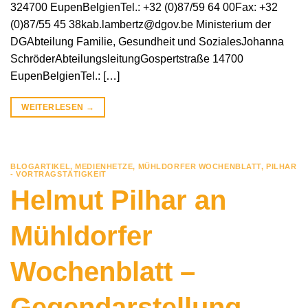
324700 EupenBelgienTel.: +32 (0)87/59 64 00Fax: +32
(0)87/55 45 38kab.lambertz@dgov.be Ministerium der
DGAbteilung Familie, Gesundheit und SozialesJohanna
SchröderAbteilungsleitungGospertstraße 14700
EupenBelgienTel.: […]
WEITERLESEN
→
BLOGARTIKEL
,
MEDIENHETZE
,
MÜHLDORFER WOCHENBLATT
,
PILHAR
- VORTRAGSTÄTIGKEIT
Helmut Pilhar an
Mühldorfer
Wochenblatt –
Gegendarstellung