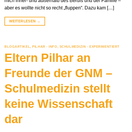
mich inner- und außerhalb des Berufs und der Familie –
aber es wollte nicht so recht „fluppen“. Dazu kam […]
WEITERLESEN
→
BLOGARTIKEL
,
PILHAR - INFO
,
SCHULMEDIZIN - EXPERIMENTIERT
Eltern Pilhar an
Freunde der GNM –
Schulmedizin stellt
keine Wissenschaft
dar