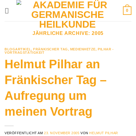
Zum
0
Inhalt
springen
JÄHRLICHE ARCHIVE:
2005
BLOGARTIKEL
,
FRÄNKISCHER TAG
,
MEDIENHETZE
,
PILHAR -
VORTRAGSTÄTIGKEIT
Helmut Pilhar an
Fränkischer Tag –
Aufregung um
meinen Vortrag
VERÖFFENTLICHT AM
23. NOVEMBER 2005
VON
HELMUT PILHAR