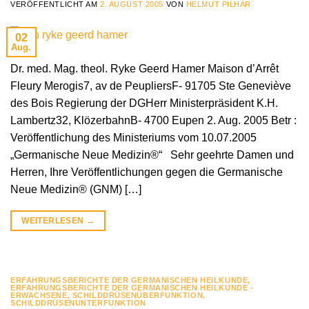
VERÖFFENTLICHT AM
2. AUGUST 2005
VON
HELMUT PILHAR
02
Aug.
Dr. med. Mag. theol. Ryke Geerd Hamer Maison d’Arrêt
Fleury Merogis7, av de PeupliersF- 91705 Ste Geneviève
des Bois Regierung der DGHerr Ministerpräsident K.H.
Lambertz32, KlözerbahnB- 4700 Eupen 2. Aug. 2005 Betr :
Veröffentlichung des Ministeriums vom 10.07.2005
„Germanische Neue Medizin®“ Sehr geehrte Damen und
Herren, Ihre Veröffentlichungen gegen die Germanische
Neue Medizin® (GNM) […]
WEITERLESEN
→
ERFAHRUNGSBERICHTE DER GERMANISCHEN HEILKUNDE
,
ERFAHRUNGSBERICHTE DER GERMANISCHEN HEILKUNDE -
ERWACHSENE
,
SCHILDDRÜSENÜBERFUNKTION
,
SCHILDDRÜSENUNTERFUNKTION