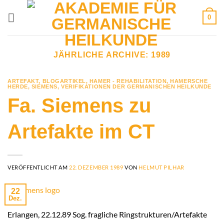
Zum
0
Inhalt
springen
JÄHRLICHE ARCHIVE:
1989
ARTEFAKT
,
BLOGARTIKEL
,
HAMER - REHABILITATION
,
HAMERSCHE
HERDE
,
SIEMENS
,
VERIFIKATIONEN DER GERMANISCHEN HEILKUNDE
Fa. Siemens zu
Artefakte im CT
VERÖFFENTLICHT AM
22. DEZEMBER 1989
VON
HELMUT PILHAR
22
Dez.
Erlangen, 22.12.89 Sog. fragliche Ringstrukturen/Artefakte