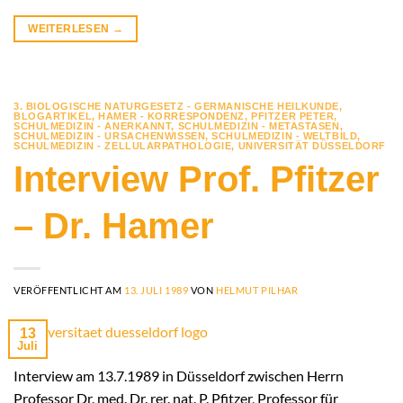
WEITERLESEN
→
3. BIOLOGISCHE NATURGESETZ - GERMANISCHE HEILKUNDE
,
BLOGARTIKEL
,
HAMER - KORRESPONDENZ
,
PFITZER PETER
,
SCHULMEDIZIN - ANERKANNT
,
SCHULMEDIZIN - METASTASEN
,
SCHULMEDIZIN - URSACHENWISSEN
,
SCHULMEDIZIN - WELTBILD
,
SCHULMEDIZIN - ZELLULARPATHOLOGIE
,
UNIVERSITÄT DÜSSELDORF
Interview Prof. Pfitzer
– Dr. Hamer
VERÖFFENTLICHT AM
13. JULI 1989
VON
HELMUT PILHAR
13
Juli
Interview am 13.7.1989 in Düsseldorf zwischen Herrn
Professor Dr. med. Dr. rer. nat. P. Pfitzer, Professor für