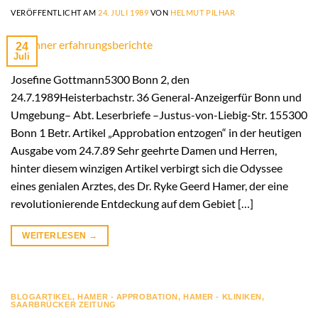
VERÖFFENTLICHT AM
24. JULI 1989
VON
HELMUT PILHAR
24
Juli
Josefine Gottmann5300 Bonn 2, den
24.7.1989Heisterbachstr. 36 General-Anzeigerfür Bonn und
Umgebung– Abt. Leserbriefe –Justus-von-Liebig-Str. 155300
Bonn 1 Betr. Artikel „Approbation entzogen“ in der heutigen
Ausgabe vom 24.7.89 Sehr geehrte Damen und Herren,
hinter diesem winzigen Artikel verbirgt sich die Odyssee
eines genialen Arztes, des Dr. Ryke Geerd Hamer, der eine
revolutionierende Entdeckung auf dem Gebiet […]
WEITERLESEN
→
BLOGARTIKEL
,
HAMER - APPROBATION
,
HAMER - KLINIKEN
,
SAARBRÜCKER ZEITUNG