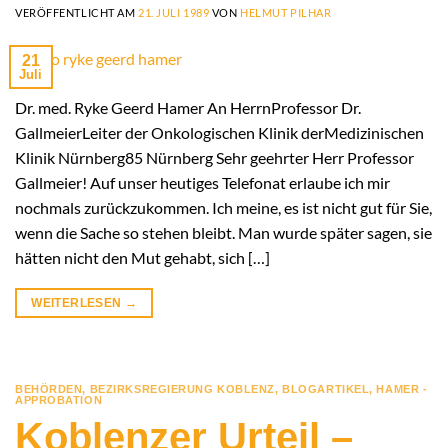
VERÖFFENTLICHT AM
21. JULI 1989
VON
HELMUT PILHAR
21
Juli
Dr. med. Ryke Geerd Hamer An HerrnProfessor Dr.
GallmeierLeiter der Onkologischen Klinik derMedizinischen
Klinik Nürnberg85 Nürnberg Sehr geehrter Herr Professor
Gallmeier! Auf unser heutiges Telefonat erlaube ich mir
nochmals zurückzukommen. Ich meine, es ist nicht gut für Sie,
wenn die Sache so stehen bleibt. Man wurde später sagen, sie
hätten nicht den Mut gehabt, sich […]
WEITERLESEN
→
BEHÖRDEN
,
BEZIRKSREGIERUNG KOBLENZ
,
BLOGARTIKEL
,
HAMER -
APPROBATION
Koblenzer Urteil –