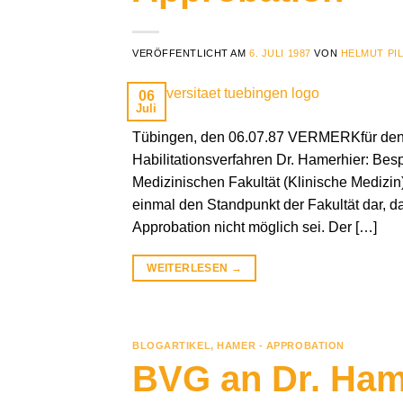
VERÖFFENTLICHT AM
6. JULI 1987
VON
HELMUT PI
06
Juli
Tübingen, den 06.07.87 VERMERKfür den He
Habilitationsverfahren Dr. Hamerhier: Be
Medizinischen Fakultät (Klinische Medizin)
einmal den Standpunkt der Fakultät dar, d
Approbation nicht möglich sei. Der […]
WEITERLESEN
→
BLOGARTIKEL
,
HAMER - APPROBATION
BVG an Dr. Ham