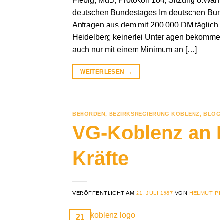
Fiebig, MdB, Protokoll 184, Sitzung 8.Wa
deutschen Bundestages Im deutschen Bund
Anfragen aus dem mit 200 000 DM täglich
Heidelberg keinerlei Unterlagen bekommen
auch nur mit einem Minimum an […]
WEITERLESEN
→
BEHÖRDEN
,
BEZIRKSREGIERUNG KOBLENZ
,
BLOG
VG-Koblenz an D
Kräfte
VERÖFFENTLICHT AM
21. JULI 1987
VON
HELMUT P
21