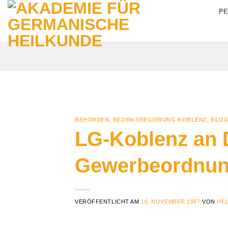
Zum
P
Inhalt
springen
BEHÖRDEN
,
BEZIRKSREGIERUNG KOBLENZ
,
BLOG
LG-Koblenz an 
Gewerbeordnu
VERÖFFENTLICHT AM
16. NOVEMBER 1987
VON
HE