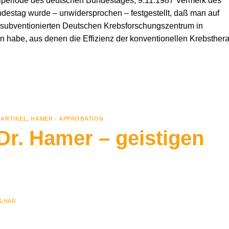
hlperiode des deutschen Bundestages, 9.11.1987 Vermerk des
estag wurde – unwidersprochen – festgestellt, daß man auf
 subventionierten Deutschen Krebsforschungszentrum in
 habe, aus denen die Effizienz der konventionellen Krebsther
ARTIKEL
,
HAMER - APPROBATION
r. Hamer – geistigen
ILHAR