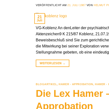
VERÖFFENTLICHT AM
21. JULI 1987
VON
HELMUT P
21
Juli
VG-Koblenz An denLeiter der psychiatrisc
Aktenzeichen9 K 215/87 Koblenz, 21.07.19
Beweisbeschluß sind Sie zum gerichtlichen
die Mitwirkung bei seiner Exploration ver
Stellungnahme gebeten, ob eine eindeutig
WEITERLESEN
→
BLOGARTIKEL
,
HAMER - APPROBATION
,
HAMER - 
Die Lex Hamer –
Approbation